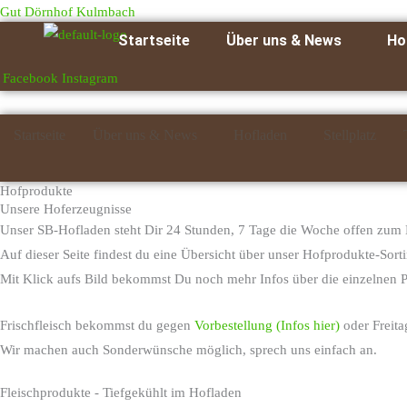
Zum
Gut Dörnhof Kulmbach
Inhalt
Startseite
Über uns & News
Ho
springen
Facebook
Instagram
Startseite
Über uns & News
Hofladen
Stellplatz
Hofprodukte
Unsere Hoferzeugnisse
Unser SB-Hofladen steht Dir 24 Stunden, 7 Tage die Woche offen zum
Auf dieser Seite findest du eine Übersicht über unser Hofprodukte-Sort
Mit Klick aufs Bild bekommst Du noch mehr Infos über die einzelnen 
Frischfleisch bekommst du gegen
Vorbestellung (Infos hier)
oder Freita
Wir machen auch Sonderwünsche möglich, sprech uns einfach an.
Fleischprodukte - Tiefgekühlt im Hofladen