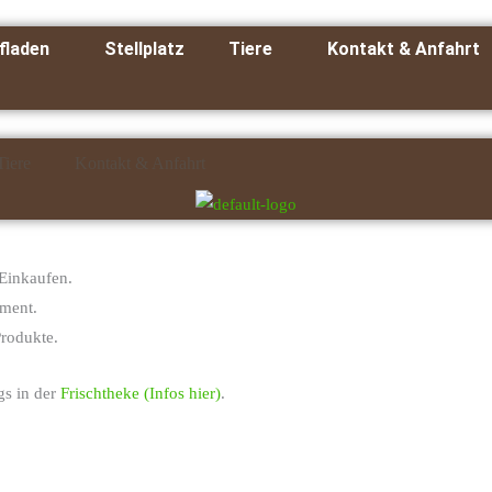
fladen
Stellplatz
Tiere
Kontakt & Anfahrt
Tiere
Kontakt & Anfahrt
 Einkaufen.
iment.
Produkte.
gs in der
Frischtheke (Infos hier)
.