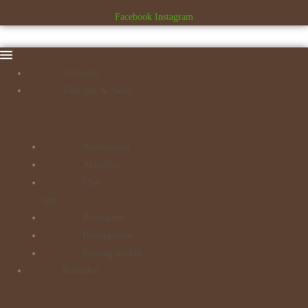
Facebook
Instagram
Startseite
Über uns & News
Ausflugsziel
Aktuelles
Über
uns
Brieftaube
Bildergalerie
Zeitungsartikel
Hofladen