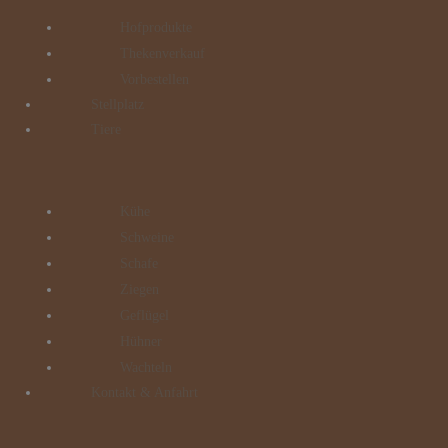
Hofprodukte
Thekenverkauf
Vorbestellen
Stellplatz
Tiere
Kühe
Schweine
Schafe
Ziegen
Geflügel
Hühner
Wachteln
Kontakt & Anfahrt