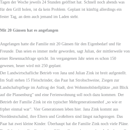
Tagen der Woche jeweils 24 Stunden geöffnet hat. Schnell noch abends was
für den Grill holen, ist da kein Problem. Geplant ist künftig allerdings ein
fester Tag, an dem auch jemand im Laden steht.
Mit 20 Gänsen hat es angefangen
Angefangen hatte die Familie mit 20 Gänsen für den Eigenbedarf und für
Freunde. Dan seien es immer mehr geworden, sagt Julian, der mittlerweile von
einer Riesennachfrage spricht. Im vergangenen Jahr seien es schon 150
gewesen, heuer wird mit 250 geplant.
Der Landwirtschafliche Betrieb von Jana und Julian Zink ist breit aufgestellt.
Im Stall stehen 15 Fleischrinder, das Paar hat Strohschweine, Ziegen zur
Landschaftspflege im Auftrag der Stadt, drei Wohnmobilstellplätze „mit Blick
auf die Plassenburg“ und eine Ferienwohnung soll noch dazu kommen. Der
Betrieb der Familie Zink ist ein typischer Mehrgenerationenhof „so wie er
frpher einmal war“. Vier Generationen leben hier. Jana Zink kommt aus
Norddeutschalnd, ihre Eltern und Großeltern sind längst nachgezogen. Das
Paar hat zwei kleine Kinder. Überhaupt hat die Familie Zink noch viele Pläne.