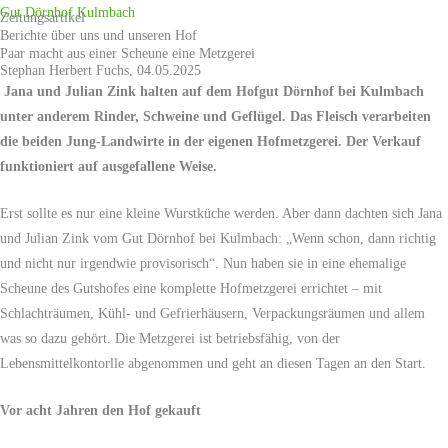
Zum
Gut Dörnhof Kulmbach
Zeitungsartikel
Berichte über uns und unseren Hof
Inhalt
Paar macht aus einer Scheune eine Metzgerei
springen
Stephan Herbert Fuchs, 04.05.2025
Jana und Julian Zink halten auf dem Hofgut Dörnhof bei Kulmbach
unter anderem Rinder, Schweine und Geflügel. Das Fleisch verarbeiten
die beiden Jung-Landwirte in der eigenen Hofmetzgerei. Der Verkauf
funktioniert auf ausgefallene Weise.
Erst sollte es nur eine kleine Wurstküche werden. Aber dann dachten sich Jana
und Julian Zink vom Gut Dörnhof bei Kulmbach: „Wenn schon, dann richtig
und nicht nur irgendwie provisorisch“. Nun haben sie in eine ehemalige
Scheune des Gutshofes eine komplette Hofmetzgerei errichtet – mit
Schlachträumen, Kühl- und Gefrierhäusern, Verpackungsräumen und allem
was so dazu gehört. Die Metzgerei ist betriebsfähig, von der
Lebensmittelkontorlle abgenommen und geht an diesen Tagen an den Start.
Vor acht Jahren den Hof gekauft