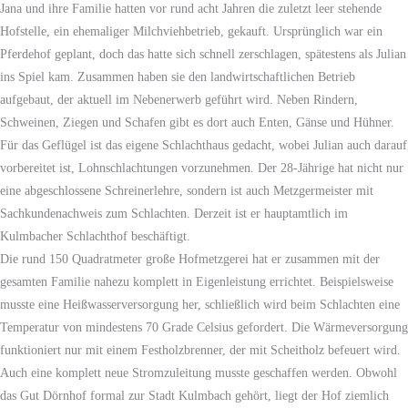
Jana und ihre Familie hatten vor rund acht Jahren die zuletzt leer stehende
Hofstelle, ein ehemaliger Milchviehbetrieb, gekauft. Ursprünglich war ein
Pferdehof geplant, doch das hatte sich schnell zerschlagen, spätestens als Julian
ins Spiel kam. Zusammen haben sie den landwirtschaftlichen Betrieb
aufgebaut, der aktuell im Nebenerwerb geführt wird. Neben Rindern,
Schweinen, Ziegen und Schafen gibt es dort auch Enten, Gänse und Hühner.
Für das Geflügel ist das eigene Schlachthaus gedacht, wobei Julian auch darauf
vorbereitet ist, Lohnschlachtungen vorzunehmen. Der 28-Jährige hat nicht nur
eine abgeschlossene Schreinerlehre, sondern ist auch Metzgermeister mit
Sachkundenachweis zum Schlachten. Derzeit ist er hauptamtlich im
Kulmbacher Schlachthof beschäftigt.
Die rund 150 Quadratmeter große Hofmetzgerei hat er zusammen mit der
gesamten Familie nahezu komplett in Eigenleistung errichtet. Beispielsweise
musste eine Heißwasserversorgung her, schließlich wird beim Schlachten eine
Temperatur von mindestens 70 Grade Celsius gefordert. Die Wärmeversorgung
funktioniert nur mit einem Festholzbrenner, der mit Scheitholz befeuert wird.
Auch eine komplett neue Stromzuleitung musste geschaffen werden. Obwohl
das Gut Dörnhof formal zur Stadt Kulmbach gehört, liegt der Hof ziemlich