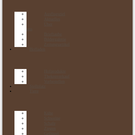
Ausflugsziel
Aktuelles
Über
uns
Brieftaube
Bildergalerie
Zeitungsartikel
Hofladen
Hofprodukte
Thekenverkauf
Vorbestellen
Stellplatz
Tiere
Kühe
Schweine
Schafe
Ziegen
Geflügel