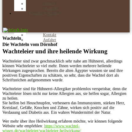
Hühner
Wachteln
Kontakt & Anfahrt
Kontakt
Wachteln
Anfahrt
Die Wachteln vom Dörnhof
Wachteleier und ihre heilende Wirkung
Wachteleier sind zwar geschmacklich sehr nahe am Hühnerei, allerdings
können Wachteleier so viel mehr. Ihnen werden mehrere heilende
Wirkungen zugesprochen. Bereits die alten Ägypter wussten sie und ihre
positiven Eigenschaften zu schätzen, so sehr, dass die Wachtel dort als
Schriftzeichen aufgenommen wurde.
Wachteleier sind für Hühnerei-Allergiker problemlos verspeisbar, denn die
Wachteleier lösen nicht nur keine Allergien aus, sie helfen sogar, Allergien
zu heilen.
Sie helfen bei Heuschnupfen, verbessern das Immunsystem, stärken Herz,
Kreislauf, Gefäße, Knochen und Zähne, wirken sich positiv auf die
Verdauung und Diabetis aus. Ein wahres Wundermittel der Natur.
Wer mehr über ihre Heilwirkung erfahren möchte, wir können folgende
Website sehr empfehlen:
https://www.wachtel-
wissen.de/wachteleier/wachteleier-heilwirkung/